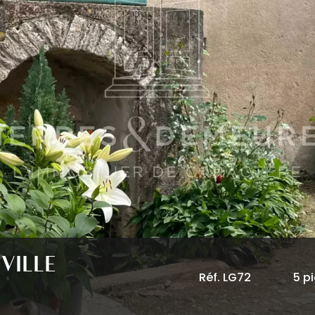
VILLE
Réf. LG72
5 p