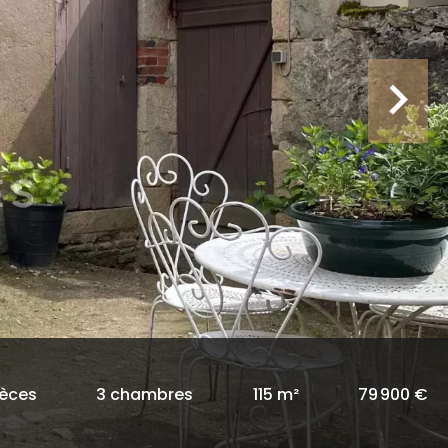
ièces
3 chambres
115 m²
79 900 €