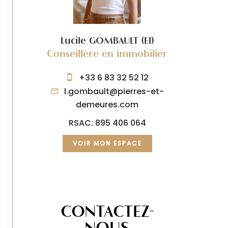
Lucile GOMBAULT (EI)
Conseillère en immobilier
+33 6 83 32 52 12
l.gombault@pierres-et-
demeures.com
RSAC: 895 406 064
VOIR MON ESPACE
CONTACTEZ-
NOUS