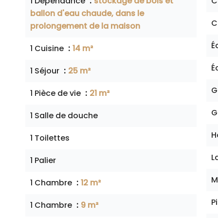
1 Dépendance
stockage de bois et
C
ballon d'eau chaude, dans le
C
prolongement de la maison
É
1 Cuisine
14 m²
É
1 Séjour
25 m²
G
1 Pièce de vie
21 m²
G
1 Salle de douche
H
1 Toilettes
L
1 Palier
M
1 Chambre
12 m²
P
1 Chambre
9 m²