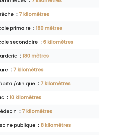
ommerces
7 kilomètres
rèche
7 kilomètres
cole primaire
180 mètres
cole secondaire
6 kilomètres
arderie
180 mètres
are
7 kilomètres
ôpital/clinique
7 kilomètres
ac
10 kilomètres
édecin
7 kilomètres
iscine publique
8 kilomètres