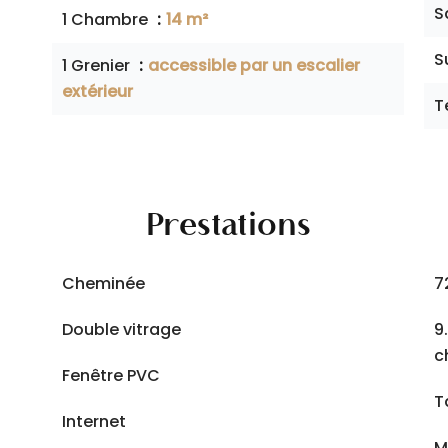
S
1 Chambre
14 m²
S
1 Grenier
accessible par un escalier
extérieur
T
Prestations
Cheminée
7
Double vitrage
9
c
Fenêtre PVC
T
Internet
M