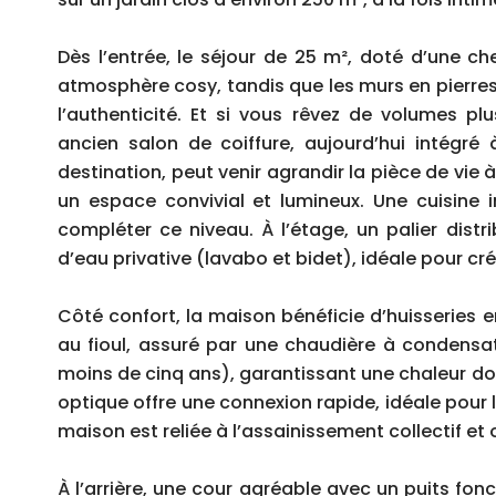
Dès l’entrée, le séjour de 25 m², doté d’une c
atmosphère cosy, tandis que les murs en pierre
l’authenticité. Et si vous rêvez de volumes p
ancien salon de coiffure, aujourd’hui intégré
destination, peut venir agrandir la pièce de vie à
un espace convivial et lumineux. Une cuisine 
compléter ce niveau. À l’étage, un palier distr
d’eau privative (lavabo et bidet), idéale pour cr
Côté confort, la maison bénéficie d’huisseries 
au fioul, assuré par une chaudière à condensat
moins de cinq ans), garantissant une chaleur dou
optique offre une connexion rapide, idéale pour le
maison est reliée à l’assainissement collectif et o
À l’arrière, une cour agréable avec un puits f